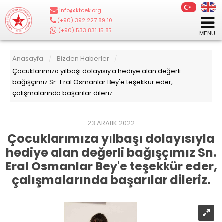
info@ktcek.org
|
(+90) 392 227 89 10
|
(+90) 533 831 15 87
Anasayfa
Bizden Haberler
/
/
Çocuklarımıza yılbaşı dolayısıyla hediye alan değerli
bağışçımız Sn. Eral Osmanlar Bey'e teşekkür eder,
çalışmalarında başarılar dileriz.
23 ARALIK 2022
Çocuklarımıza yılbaşı dolayısıyla
hediye alan değerli bağışçımız Sn.
Eral Osmanlar Bey'e teşekkür eder,
çalışmalarında başarılar dileriz.