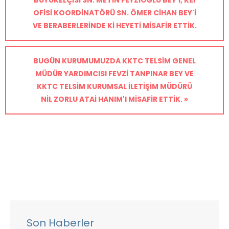
BÜYÜKELÇISI SN. METIN FEYZIOĞLU BEY'I, KEİ
OFISI KOORDINATÖRÜ SN. ÖMER CIHAN BEY'I
VE BERABERLERINDE KI HEYETI MISAFIR ETTIK.
BUGÜN KURUMUMUZDA KKTC TELSIM GENEL
MÜDÜR YARDIMCISI FEVZI TANPINAR BEY VE
KKTC TELSIM KURUMSAL İLETIŞIM MÜDÜRÜ
NIL ZORLU ATAI HANIM'I MISAFIR ETTIK. »
Son Haberler