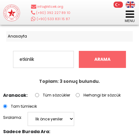
info@ktcek.org
|
(+90) 392 227 89 10
|
(+90) 533 831 15 87
Anasayfa
ARAMA
Toplam: 3 sonuç bulundu.
Aranacak:
Tüm sözcükler
Herhangi bir sözcük
Tam tümlecik
Sıralama:
Sadece Burada Ara: