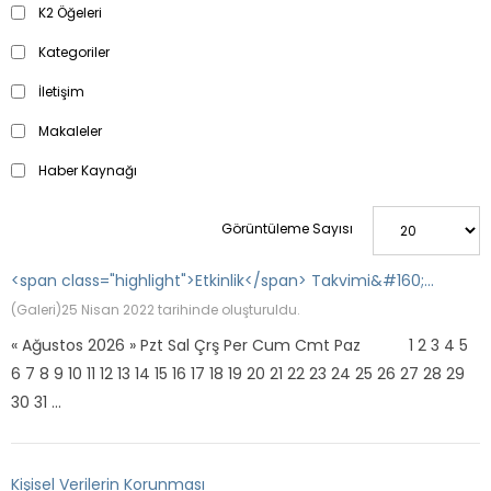
K2 Öğeleri
Kategoriler
İletişim
Makaleler
Haber Kaynağı
Görüntüleme Sayısı
<span class="highlight">Etkinlik</span> Takvimi&#160;...
(Galeri)
25 Nisan 2022 tarihinde oluşturuldu.
« Ağustos 2026 » Pzt Sal Çrş Per Cum Cmt Paz 1 2 3 4 5
6 7 8 9 10 11 12 13 14 15 16 17 18 19 20 21 22 23 24 25 26 27 28 29
30 31 ...
Kişisel Verilerin Korunması