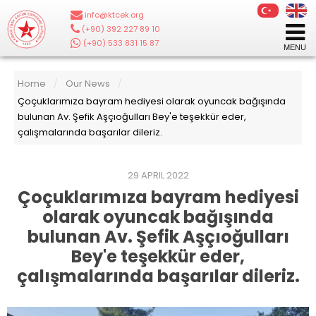
info@ktcek.org
|
(+90) 392 227 89 10
|
(+90) 533 831 15 87
Home
Our News
/
/
Çoçuklarımıza bayram hediyesi olarak oyuncak bağışında
bulunan Av. Şefik Aşçıoğulları Bey'e teşekkür eder,
çalışmalarında başarılar dileriz.
29 APRIL 2022
Çoçuklarımıza bayram hediyesi
olarak oyuncak bağışında
bulunan Av. Şefik Aşçıoğulları
Bey'e teşekkür eder,
çalışmalarında başarılar dileriz.