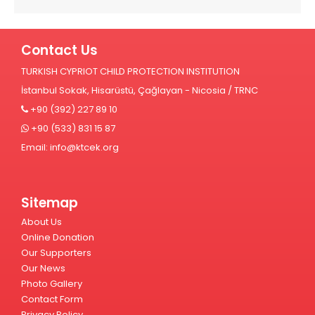
Contact Us
TURKISH CYPRIOT CHILD PROTECTION INSTITUTION
İstanbul Sokak, Hisarüstü, Çağlayan - Nicosia / TRNC
+90 (392) 227 89 10
+90 (533) 831 15 87
Email:
info@ktcek.org
Sitemap
About Us
Online Donation
Our Supporters
Our News
Photo Gallery
Contact Form
Privacy Policy