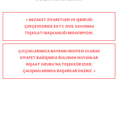
« NEZAKET ZIYARETLERI VE IŞBIRLIĞI
ÇERÇEVESINDE KKTC SIVIL SAVUNMA
TEŞKILATI BAŞKANLIĞI MISAFIRIYDIK.
ÇOÇUKLARIMIZA BAYRAM HEDIYESI OLARAK
KIYAFET BAĞIŞINDA BULUNAN NOYANLAR
İNŞAAT GRUBU'NA TEŞEKKÜR EDER,
ÇALIŞMALARINDA BAŞARILAR DILERIZ. »