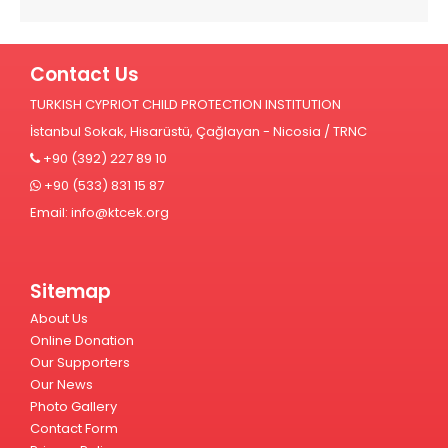
Contact Us
TURKISH CYPRIOT CHILD PROTECTION INSTITUTION
İstanbul Sokak, Hisarüstü, Çağlayan - Nicosia / TRNC
+90 (392) 227 89 10
+90 (533) 831 15 87
Email:
info@ktcek.org
Sitemap
About Us
Online Donation
Our Supporters
Our News
Photo Gallery
Contact Form