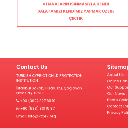
« HAVALARIN ISINMASIYLA KENDI
SALATAMIZI KENDIMIZ YAPMAK ÜZERE
ÇIKTIK
Contact Us
Sitema
About Us
TURKISH CYPRIOT CHILD PROTECTION
INSTITUTION
Online Don
Our Suppor
İstanbul Sokak, Hisarüstü, Çağlayan -
Nicosia / TRNC
Our News
Photo Gall
+90 (392) 227 89 10
Contact Fo
+90 (533) 831 15 87
Privacy Pol
Email:
info@ktcek.org