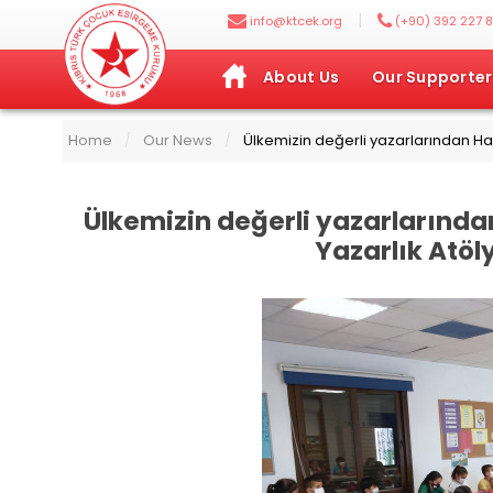
|
info@ktcek.org
(+90) 392 227 8
About Us
Our Supporter
Home
Our News
Ülkemizin değerli yazarlarından Has
/
/
Ülkemizin değerli yazarlarınd
Yazarlık Atöly