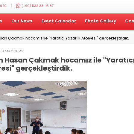
|
9 10
(+90) 533 831 15 87
s
Our News
Event Calendar
Photo Gallery
Con
an Çakmak hocamız ile "Yaratıcı Yazarlık Atölyesi" gerçekleştirdik.
10 MAY 2022
an Hasan Çakmak hocamız ile "Yaratıc
esi" gerçekleştirdik.